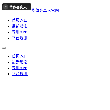
华体会真人官网
首页入口
最新动态
专用APP
平台规则
首页入口
最新动态
专用APP
平台规则