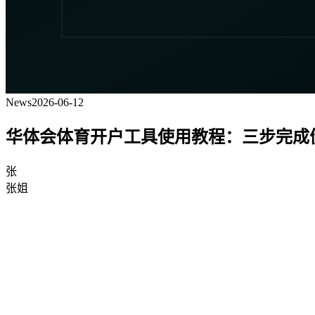
News
2026-06-12
华体会体育开户工具使用教程：三步完成
张
张姐