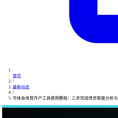
首页
/
最新动态
/
华体会体育开户工具使用教程：三步完成债务智能分析与