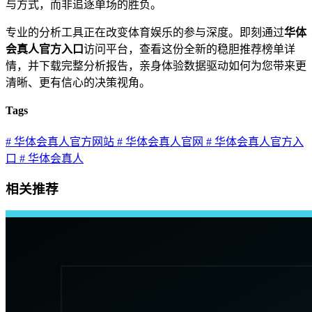
与方式，而非追逐单场的胜负。
专业的分析工具正在改变体育娱乐的参与深度。即刻通过
华体
会真人官方入口
访问平台，查看这份全新的稳胆推荐榜单详
情，并下载完整分析报告，亲身体验数据驱动如何为您带来更
清晰、更有信心的决策视角。
Tags
# 华体会真人官方网站
# 华体会真人官网
# 华体会真人官方入
口
# 华体会真人
相关推荐