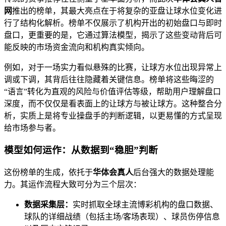
网
推出的榜单，其最大亮点在于将复杂的亚盘让球水位变化进
行了结构化解析。榜单不仅展示了机构开出的初始盘口与即时
盘口，更重要的是，它通过算法模型，揭示了这些变动背后可
能反映的市场资金流向和机构真实倾向。
例如，对于一场实力看似悬殊的比赛，让球方水位出现异常上
调或下调，其背后往往隐藏着关键信息。榜单将这些晦涩的
“语言”转化为直观的风险与价值评估等级，帮助用户理解盘口
深度，而不仅仅是看表面上的让球方与被让球方。这种整合分
析，实质上是将专业操盘手的判断逻辑，以更易懂的方式呈现
给市场参与者。
模型如何运作：从数据到“稳胆”判断
这份榜单的生成，依托于
华体会真人
后台强大的数据处理能
力。其运作流程大致可分为三个层次：
数据采集层：
实时抓取全球主流博彩机构的盘口数据、
球队的详细战绩（包括主场/客场表现）、球员伤停信息