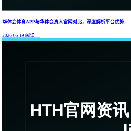
华体会体育APP与华体会真人官网对比，深度解析平台优势
2026-06-19
阅读
→