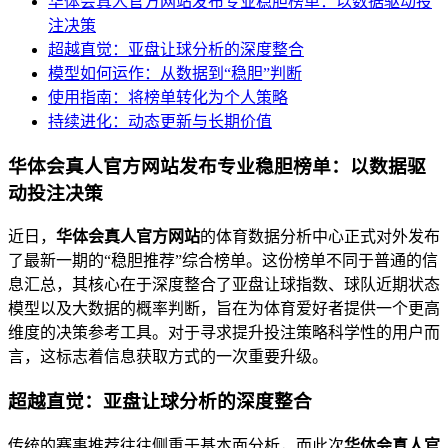
华体会真人官方网站发布专业稳胆榜单：以数据驱动投
注决策
超越直觉：亚盘让球分析的深度整合
模型如何运作：从数据到“稳胆”判断
使用指南：将榜单转化为个人策略
持续进化：动态更新与长期价值
华体会真人官方网站发布专业稳胆榜单：以数据驱
动投注决策
近日，
华体会真人官方网站
的体育数据分析中心正式对外发布
了最新一期的“稳胆推荐”综合榜单。这份榜单不同于普通的信
息汇总，其核心在于深度整合了亚盘让球指数、球队近期状态
模型以及大数据的概率判断，旨在为体育爱好者提供一个更高
维度的决策参考工具。对于寻求提升投注策略科学性的用户而
言，这标志着信息获取方式的一次重要升级。
超越直觉：亚盘让球分析的深度整合
传统的赛事推荐往往侧重于基本面分析，而此次
华体会真人官