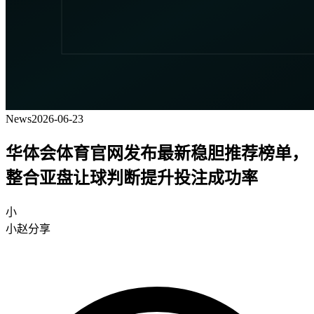
News
2026-06-23
华体会体育官网发布最新稳胆推荐榜单，
整合亚盘让球判断提升投注成功率
小
小赵分享