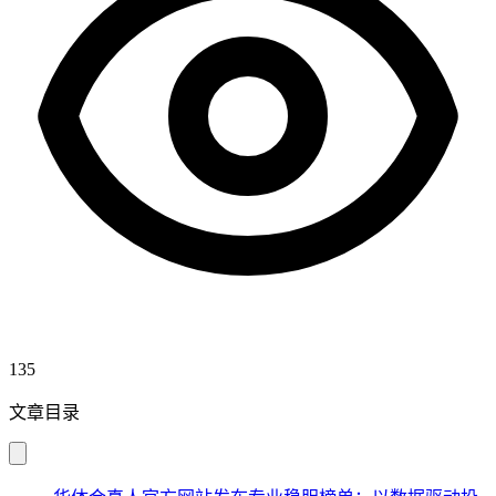
135
文章目录