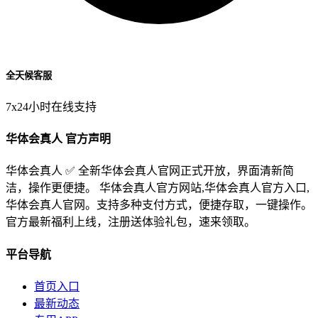
全天候客服
7x24小时在线支持
华体会真人 官方声明
华体会真人 ✅ 全新华体会真人官网正式开放，界面清新简
洁，操作更便捷。 华体会真人官方网站,华体会真人官方入口,
华体会真人官网。支持多种支付方式，便捷存取，一键操作。
官方最新福利上线，注册送体验礼包，速来领取。
平台导航
首页入口
最新动态